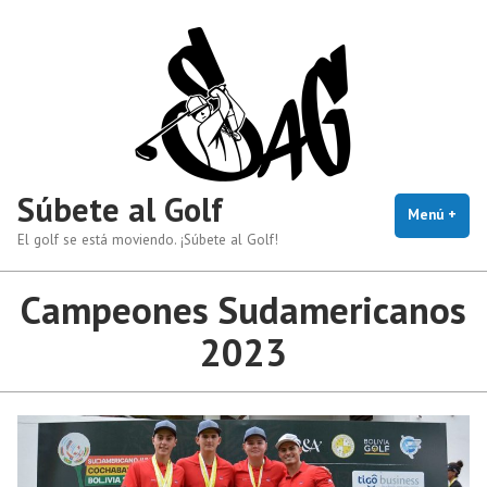
Saltar
al
contenido
Súbete al Golf
Menú
+
exp
cerr
El golf se está moviendo. ¡Súbete al Golf!
Campeones Sudamericanos
2023