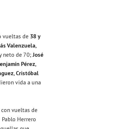
ó vueltas de
38 y
ás Valenzuela
,
 y neto de 70;
José
enjamín Pérez
,
nguez
,
Cristóbal
dieron vida a una
n con vueltas de
ó Pablo Herrero
aquellas que