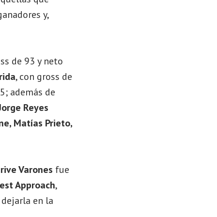
 ganadores y,
oss de 93 y neto
rida
, con gross de
 75; además de
 Jorge Reyes
ne, Matías Prieto,
rive Varones
fue
est Approach
,
dejarla en la