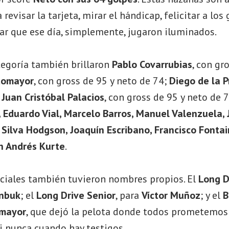
a revisar la tarjeta, mirar el hándicap, felicitar a los
ar que ese día, simplemente, jugaron iluminados.
egoría también brillaron
Pablo Covarrubias
, con gr
tomayor
, con gross de 95 y neto de 74;
Diego de la P
;
Juan Cristóbal Palacios
, con gross de 95 y neto de
 Eduardo Vial, Marcelo Barros, Manuel Valenzuela,
 Silva Hodgson, Joaquín Escribano, Francisco Fontai
an Andrés Kurte
.
ciales también tuvieron nombres propios. El
Long D
anbuk
; el
Long Drive Senior
, para
Víctor Muñoz
; y el
B
omayor
, que dejó la pelota donde todos prometemos 
si nunca cuando hay testigos.