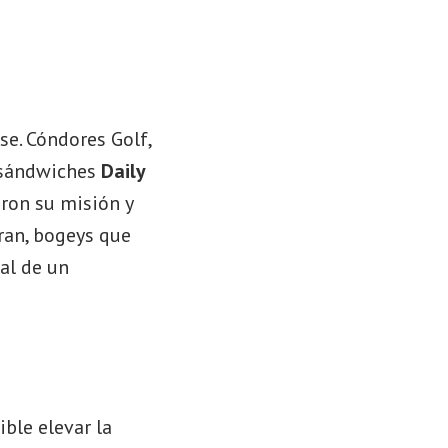
se. Cóndores Golf,
s sándwiches
Daily
ron su misión y
bran, bogeys que
al de un
ible elevar la