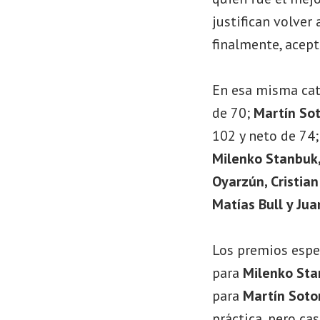
justifican volver 
finalmente, acept
En esa misma cat
de 70;
Martín So
102 y neto de 74
Milenko Stanbuk,
Oyarzún, Cristian
Matías Bull y Ju
Los premios espe
para
Milenko St
para
Martín Sot
práctica, pero ca