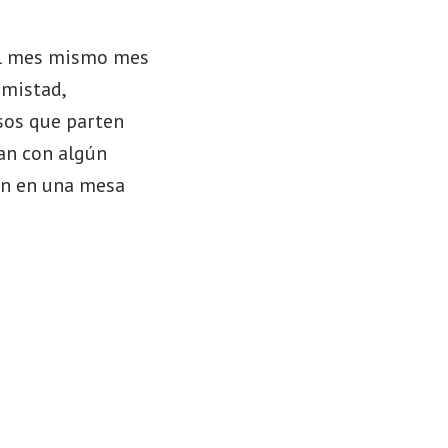
 el mes mismo mes
amistad,
sos que parten
can con algún
an en una mesa