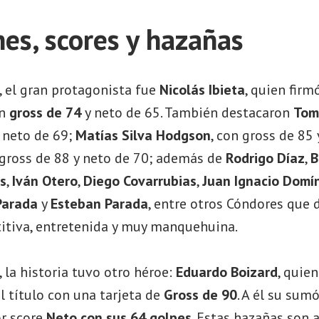
s, scores y hazañas
, el gran protagonista fue
Nicolás Ibieta
, quien firm
un
gross de 74
y neto de 65. También destacaron
Tom
 neto de 69;
Matías Silva Hodgson
, con gross de 85
 gross de 88 y neto de 70; además de
Rodrigo Díaz
,
B
s
,
Iván Otero
,
Diego Covarrubias
,
Juan Ignacio Domí
Parada
y
Esteban Parada
, entre otros Cóndores que 
itiva, entretenida y muy manquehuina.
, la historia tuvo otro héroe:
Eduardo Boizard
, quie
 el título con una tarjeta de
Gross de 90
. A él su sum
or score
Neto con sus 64 golpes
. Estas hazañas son 