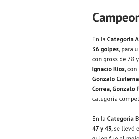
Campeone
En la
Categoría A
36 golpes
, para 
con gross de 78 y
Ignacio Ríos
, con
Gonzalo Cisterna
Correa
,
Gonzalo 
categoría compet
En la
Categoría B
47 y 43
, se llevó
quien fue el mej