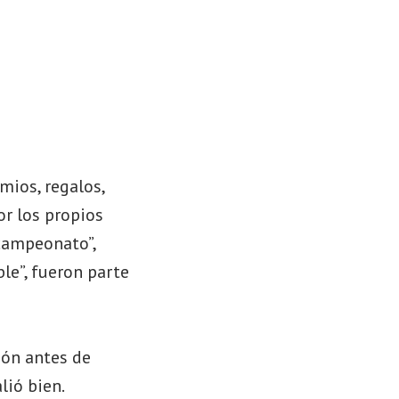
mios, regalos,
r los propios
 campeonato”,
ble”, fueron parte
ión antes de
lió bien.