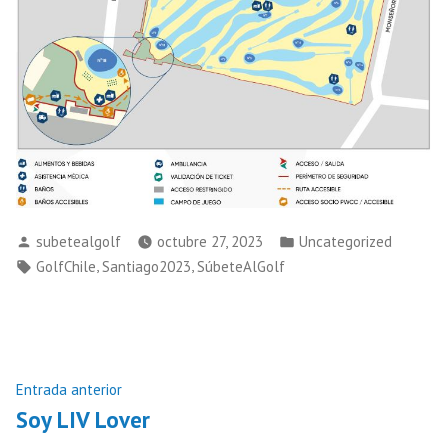
Publicado
Publicado
subetealgolf
octubre 27, 2023
Uncategorized
por
en
Etiquetas:
,
,
GolfChile
Santiago2023
SúbeteAlGolf
Navegación
Entrada
Entrada anterior
anterior:
Soy LIV Lover
de