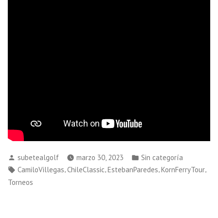
Publicado
Publicado
subetealgolf
marzo 30, 2023
Sin categoría
por
en
Etiquetas:
,
,
,
,
CamiloVillegas
ChileClassic
EstebanParedes
KornFerryTour
Torneos