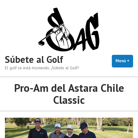
Saltar
al
contenido
Súbete al Golf
Menú
+
exp
cerr
El golf se está moviendo. ¡Súbete al Golf!
Pro-Am del Astara Chile
Classic