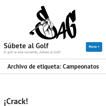
Saltar
al
contenido
Súbete al Golf
Menú
+
exp
cerr
El golf se está moviendo. ¡Súbete al Golf!
Archivo de etiqueta:
Campeonatos
¡Crack!