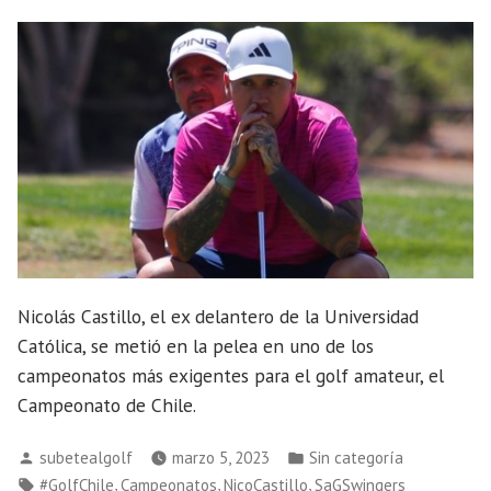
Nicolás Castillo, el ex delantero de la Universidad
Católica, se metió en la pelea en uno de los
campeonatos más exigentes para el golf amateur, el
Campeonato de Chile.
Publicado
Publicado
subetealgolf
marzo 5, 2023
Sin categoría
por
en
Etiquetas:
,
,
,
#GolfChile
Campeonatos
NicoCastillo
SaGSwingers