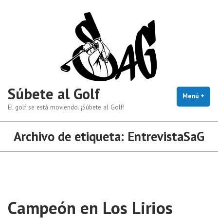
Saltar
al
contenido
Súbete al Golf
Menú
+
exp
cerr
El golf se está moviendo. ¡Súbete al Golf!
Archivo de etiqueta:
EntrevistaSaG
Campeón en Los Lirios