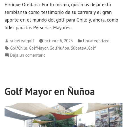
Enrique Orellana. Por lo mismo, quisimos dejar esta
semblanza como testimonio de su carrera y el gran
aporte en el mundo del golf para Chile y, ahora, como
líder para las Personas Mayores.
Publicado
Publicado
subetealgolf
octubre 6, 2023
Uncategorized
por
en
Etiquetas:
,
,
,
GolfChile
GolfMayor
GolfÑuñoa
SúbeteAlGolf
en
Deja un comentario
«Kiko»
Orellana
Líder
Mayor
Golf Mayor en Ñuñoa