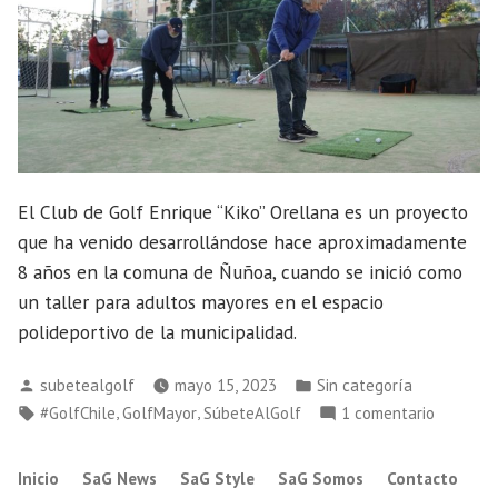
El Club de Golf Enrique “Kiko” Orellana es un proyecto
que ha venido desarrollándose hace aproximadamente
8 años en la comuna de Ñuñoa, cuando se inició como
un taller para adultos mayores en el espacio
polideportivo de la municipalidad.
Publicado
Publicado
subetealgolf
mayo 15, 2023
Sin categoría
por
en
Etiquetas:
,
,
en
#GolfChile
GolfMayor
SúbeteAlGolf
1 comentario
Golf
Mayor
Inicio
SaG News
SaG Style
SaG Somos
Contacto
en