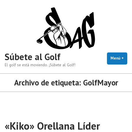
Saltar
al
contenido
Súbete al Golf
Menú
+
exp
cerr
El golf se está moviendo. ¡Súbete al Golf!
Archivo de etiqueta:
GolfMayor
«Kiko» Orellana Líder