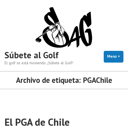
Saltar
al
contenido
Súbete al Golf
Menú
+
exp
cerr
El golf se está moviendo. ¡Súbete al Golf!
Archivo de etiqueta:
PGAChile
El PGA de Chile